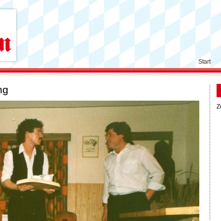
Start
ng
Z